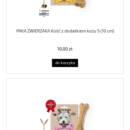
PAKA ZWIERZAKA Kość z dodatkiem kozy S (10 cm)
10,00 zł
do koszyka