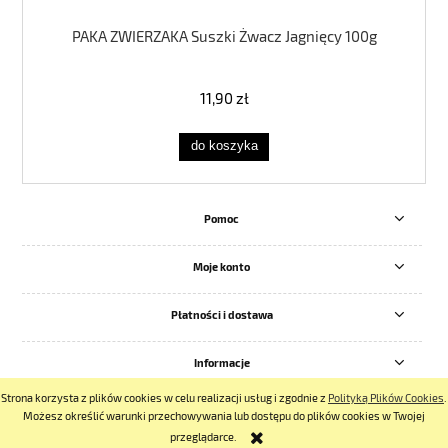
PAKA ZWIERZAKA Suszki Żwacz Jagnięcy 100g
11,90 zł
do koszyka
Pomoc
Moje konto
Płatności i dostawa
Informacje
Strona korzysta z plików cookies w celu realizacji usług i zgodnie z
Polityką Plików Cookies
.
pokaż pełną wersję strony
Możesz określić warunki przechowywania lub dostępu do plików cookies w Twojej
przeglądarce.
Sklep internetowy Shoper.pl