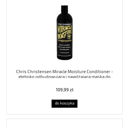
Chris Christensen Miracle Moisture Conditioner -
głęboko odbudowująca i nawilżająca maska do
przesuszonej sierści psa i kota 473ml
109,99 zł
do koszyka