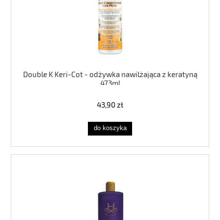
Double K Keri-Cot - odżywka nawilżająca z keratyną
473ml
43,90 zł
do koszyka