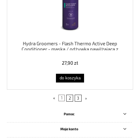
Hydra Groomers - Flash Thermo Active Deep
Conditioner - maska / odżywka nawilżająca z
ochroną termiczną, ROZBIÓRKA OPAKOWANIE
ZASTĘPCZE
27,90 zł
do koszyka
«
1
2
3
»
Pomoc
Moje konto