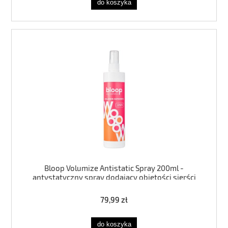
do koszyka
Bloop Volumize Antistatic Spray 200ml -
antystatyczny spray dodający objętości sierści
79,99 zł
do koszyka