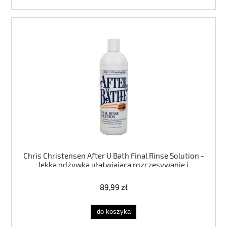
Chris Christensen After U Bath Final Rinse Solution -
lekka odżywka ułatwiająca rozczesywanie i
przyśpieszająca suszenie, do każdego typu sierści
473ml
89,99 zł
do koszyka