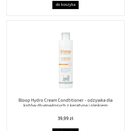
do koszyka
Bloop Hydro Cream Condtitioner - odżywka dla
kotów długowłosych z keratyną i olejkiem
arganowym - 200ml
39,99 zł