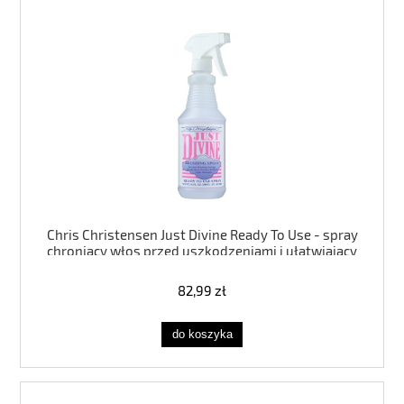
Chris Christensen Just Divine Ready To Use - spray
chroniący włos przed uszkodzeniami i ułatwiający
szczotkowanie, dla psa i kota - Pojemność: 473ml
82,99 zł
do koszyka