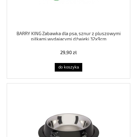
BARRY KING Zabawka dla psa, sznur z pluszowymi
piłkami,wydającymi dźwięki 32x9cm
29,90 zł
do koszyka