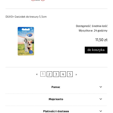
DUVO+ Gwizdek do tresury 5,5cm
Dostępność:
średnia ilość
Wysyłka w:
24 godziny
11,50 zł
do koszyka
«
1
2
3
4
5
»
Pomoc
Moje konto
Płatności i dostawa