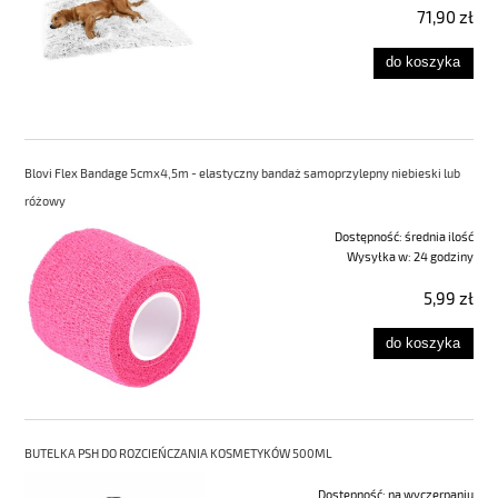
71,90 zł
do koszyka
Blovi Flex Bandage 5cmx4,5m - elastyczny bandaż samoprzylepny niebieski lub
różowy
Dostępność:
średnia ilość
Wysyłka w:
24 godziny
5,99 zł
do koszyka
BUTELKA PSH DO ROZCIEŃCZANIA KOSMETYKÓW 500ML
Dostępność:
na wyczerpaniu